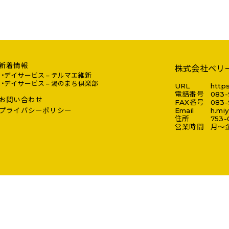
新着情報
株式会社ベリ
デイサービス – テルマエ維新
デイサービス – 湯のまち倶楽部
URL
https
電話番号
083-
お問い合わせ
FAX番号
083-
プライバシーポリシー
Email
h.mi
住所
753-
営業時間
月～金 