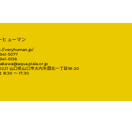
ーヒューマン
://veryhuman.jp/
941-5077
941-0136
yakawa@aqua.plala.or.jp
0221
山口県
山口市
大内矢田北一丁目18-20
8:30 ～ 17:30