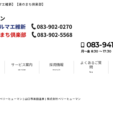
ルマエ維新】【湯のまち倶楽部】
083-94
月～金 8:30 ～ 17:30
よくあるご質
サービス案内
採用情報
問
service
recruit
faq
リーヒューマン | 山口市湯田温泉 | 株式会社ベリーヒューマン