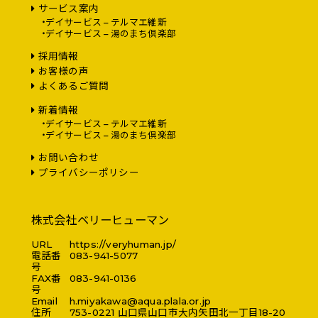
サービス案内
デイサービス – テルマエ維新
デイサービス – 湯のまち倶楽部
採用情報
お客様の声
よくあるご質問
新着情報
デイサービス – テルマエ維新
デイサービス – 湯のまち倶楽部
お問い合わせ
プライバシーポリシー
株式会社ベリーヒューマン
URL
https://veryhuman.jp/
電話番
083-941-5077
号
FAX番
083-941-0136
号
Email
h.miyakawa@aqua.plala.or.jp
住所
753-0221
山口県
山口市
大内矢田北一丁目18-20