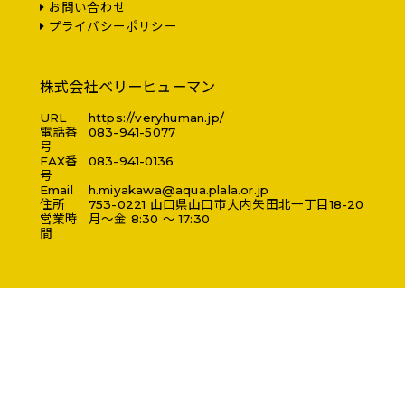
お問い合わせ
プライバシーポリシー
株式会社ベリーヒューマン
URL
https://veryhuman.jp/
電話番
083-941-5077
号
FAX番
083-941-0136
号
Email
h.miyakawa@aqua.plala.or.jp
住所
753-0221
山口県
山口市
大内矢田北一丁目18-20
営業時
月～金 8:30 ～ 17:30
間