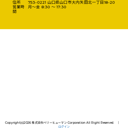
住所
753-0221
山口県
山口市
大内矢田北一丁目18-20
営業時
月～金 8:30 ～ 17:30
間
Copyright(c)2026 株式会社ベリーヒューマン Corporation All Right Reserved. │
ログイン